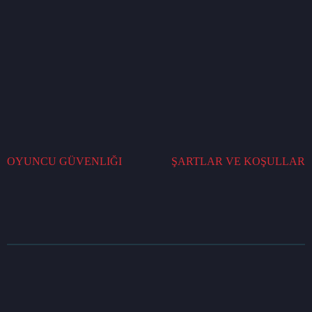
OYUNCU GÜVENLIĞI
ŞARTLAR VE KOŞULLAR